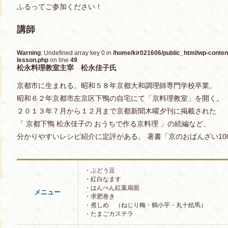
ふるってご参加ください！
講師
Warning
: Undefined array key 0 in
/home/kir021606/public_html/wp-content
lesson.php
on line
49
松永料理教室主宰 松永佳子氏
京都市に生まれる。昭和５８年京都大和調理師専門学校卒業。
昭和６２年京都市左京区下鴨の自宅にて「京料理教室」を開く。
２０１３年７月から１２月まで京都新聞木曜夕刊に掲載された
「 京都下鴨 松永佳子の おうちで作る京料理 」の続編など、
分かりやすいレシピ紹介に定評がある。 著書「京のおばんざい10
・ぶどう豆
・紅白なます
・はんぺん紅葉扇面
メニュー
・求肥巻き
・煮しめ （ねじり梅・鶴小芋・丸十絵馬）
・たまごカステラ