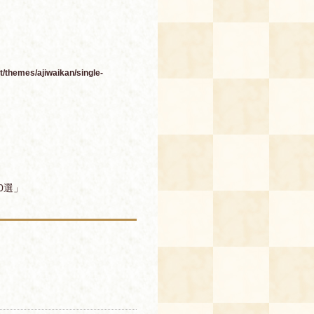
/themes/ajiwaikan/single-
0選」