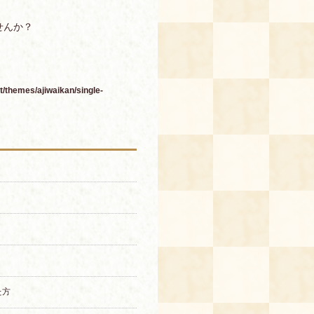
せんか？
/themes/ajiwaikan/single-
た方