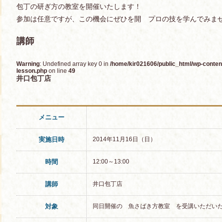
包丁の研ぎ方の教室を開催いたします！
参加は任意ですが、この機会にぜひを開 プロの技を学んでみま
講師
Warning
: Undefined array key 0 in
/home/kir021606/public_html/wp-content
lesson.php
on line
49
井口包丁店
メニュー
実施日時
2014年11月16日（日）
時間
12:00～13:00
講師
井口包丁店
対象
同日開催の 魚さばき方教室 を受講いただい